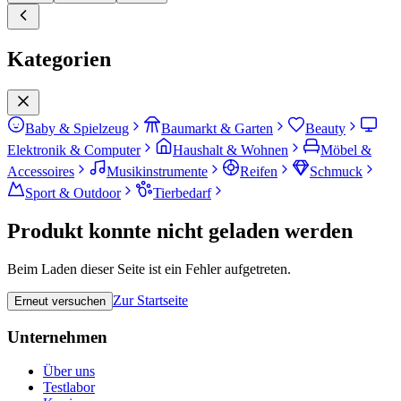
Kategorien
Baby & Spielzeug
Baumarkt & Garten
Beauty
Elektronik & Computer
Haushalt & Wohnen
Möbel &
Accessoires
Musikinstrumente
Reifen
Schmuck
Sport & Outdoor
Tierbedarf
Produkt konnte nicht geladen werden
Beim Laden dieser Seite ist ein Fehler aufgetreten.
Zur Startseite
Erneut versuchen
Unternehmen
Über uns
Testlabor