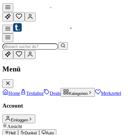
Menü
Home
Testlabor
Deals
Merkzettel
Kategorien
Account
Einloggen
Ansicht
Hell
Dunkel
Auto