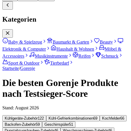
Kategorien
Baby & Spielzeug
Baumarkt & Garten
Beauty
Elektronik & Computer
Haushalt & Wohnen
Möbel &
Accessoires
Musikinstrumente
Reifen
Schmuck
Sport & Outdoor
Tierbedarf
Startseite
/
Gorenje
Die besten Gorenje Produkte
nach Testsieger-Score
Stand:
August 2026
Kühlgeräte-Zubehör
122
Kühl-Gefrierkombinationen
69
Kochfelder
66
Backofen-Zubehör
59
Geschirrspüler
51
Dunstabzugshauben-Zubehör
46
Waschmaschinen-Zubehör
46