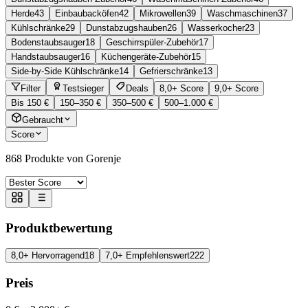
Herde
43
Einbaubacköfen
42
Mikrowellen
39
Waschmaschinen
37
Kühlschränke
29
Dunstabzugshauben
26
Wasserkocher
23
Bodenstaubsauger
18
Geschirrspüler-Zubehör
17
Handstaubsauger
16
Küchengeräte-Zubehör
15
Side-by-Side Kühlschränke
14
Gefrierschränke
13
Filter
Testsieger
Deals
8,0+ Score
9,0+ Score
Bis 150 €
150–350 €
350–500 €
500–1.000 €
Gebraucht
Score
868
Produkte von Gorenje
Produktbewertung
8,0+ Hervorragend
18
7,0+ Empfehlenswert
222
Preis