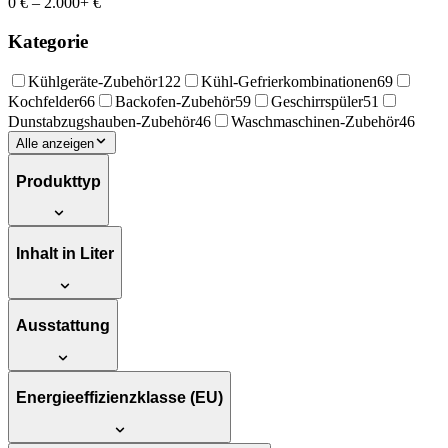
0 €
–
2.000+ €
Kategorie
Kühlgeräte-Zubehör
122
Kühl-Gefrierkombinationen
69
Kochfelder
66
Backofen-Zubehör
59
Geschirrspüler
51
Dunstabzugshauben-Zubehör
46
Waschmaschinen-Zubehör
46
Alle anzeigen
Produkttyp
Inhalt in Liter
Ausstattung
Energieeffizienzklasse (EU)