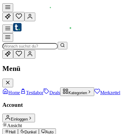
Menü
Home
Testlabor
Deals
Merkzettel
Kategorien
Account
Einloggen
Ansicht
Hell
Dunkel
Auto