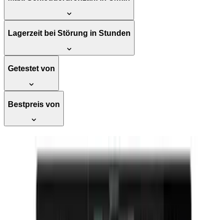
Lagerzeit bei Störung in Stunden
Getestet von
Bestpreis von
GORENJE Waschtrockner
WD2PA1X64ADW/DE, 10,5 kg, 1400
U/min, Energieklasse A-20% -
Invertermotor, Wasser- und
Dosierautomatik, Nachlegefunktion