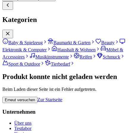
Kategorien
Baby & Spielzeug
Baumarkt & Garten
Beauty
Elektronik & Computer
Haushalt & Wohnen
Möbel &
Accessoires
Musikinstrumente
Reifen
Schmuck
Sport & Outdoor
Tierbedarf
Produkt konnte nicht geladen werden
Beim Laden dieser Seite ist ein Fehler aufgetreten.
Zur Startseite
Erneut versuchen
Unternehmen
Über uns
Testlabor