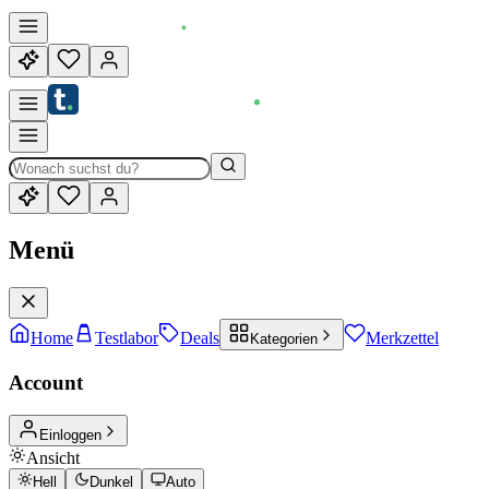
Menü
Home
Testlabor
Deals
Merkzettel
Kategorien
Account
Einloggen
Ansicht
Hell
Dunkel
Auto