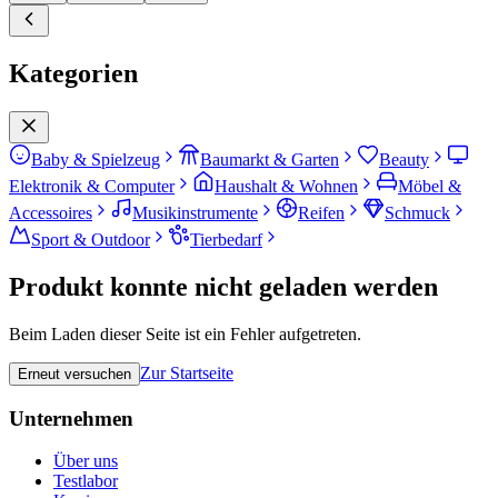
Kategorien
Baby & Spielzeug
Baumarkt & Garten
Beauty
Elektronik & Computer
Haushalt & Wohnen
Möbel &
Accessoires
Musikinstrumente
Reifen
Schmuck
Sport & Outdoor
Tierbedarf
Produkt konnte nicht geladen werden
Beim Laden dieser Seite ist ein Fehler aufgetreten.
Zur Startseite
Erneut versuchen
Unternehmen
Über uns
Testlabor