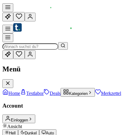
Menü
Home
Testlabor
Deals
Merkzettel
Kategorien
Account
Einloggen
Ansicht
Hell
Dunkel
Auto