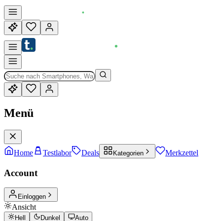
Menü
Home
Testlabor
Deals
Merkzettel
Kategorien
Account
Einloggen
Ansicht
Hell
Dunkel
Auto