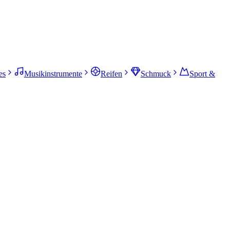
es
Musikinstrumente
Reifen
Schmuck
Sport &