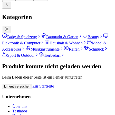
Kategorien
Baby & Spielzeug
Baumarkt & Garten
Beauty
Elektronik & Computer
Haushalt & Wohnen
Möbel &
Accessoires
Musikinstrumente
Reifen
Schmuck
Sport & Outdoor
Tierbedarf
Produkt konnte nicht geladen werden
Beim Laden dieser Seite ist ein Fehler aufgetreten.
Zur Startseite
Erneut versuchen
Unternehmen
Über uns
Testlabor