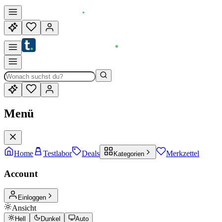
Menü
Home
Testlabor
Deals
Merkzettel
Kategorien
Account
Einloggen
Ansicht
Hell
Dunkel
Auto