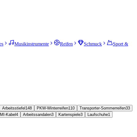
es
Musikinstrumente
Reifen
Schmuck
Sport &
Arbeitsstiefel
148
PKW-Winterreifen
110
Transporter-Sommerreifen
33
MI-Kabel
4
Arbeitssandalen
3
Kartenspiele
3
Laufschuhe
1