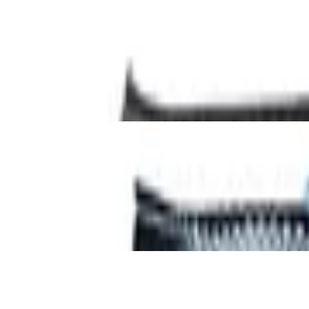
sschuh, schwarz, metallfrei, rutschhemme
 S3 SRC, Durchtritthemmung, Waterprooflede
cherheitsschuh S3 W10, Waterproof-Glattle