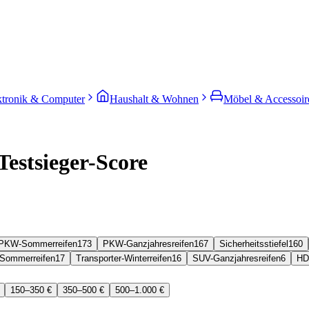
ktronik & Computer
Haushalt & Wohnen
Möbel & Accessoir
Testsieger-Score
PKW-Sommerreifen
173
PKW-Ganzjahresreifen
167
Sicherheitsstiefel
160
Sommerreifen
17
Transporter-Winterreifen
16
SUV-Ganzjahresreifen
6
HD
150–350 €
350–500 €
500–1.000 €