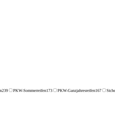
en
239
PKW-Sommerreifen
173
PKW-Ganzjahresreifen
167
Siche