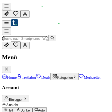
Menü
Home
Testlabor
Deals
Merkzettel
Kategorien
Account
Einloggen
Ansicht
Hell
Dunkel
Auto