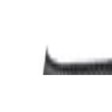
heitsstiefel, schwarz, mit ProTraX Oberm
sohle
warz-grau, mit Aluminiumkappe und metallf