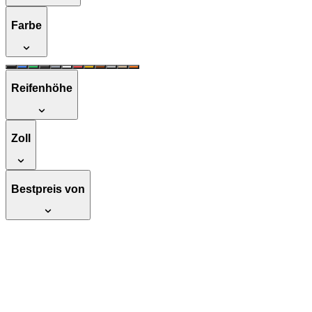
Farbe
Reifenhöhe
Zoll
Bestpreis von
Atlas Anatomic Bau 500, Knöchelhoher Sic
Zertifizierung