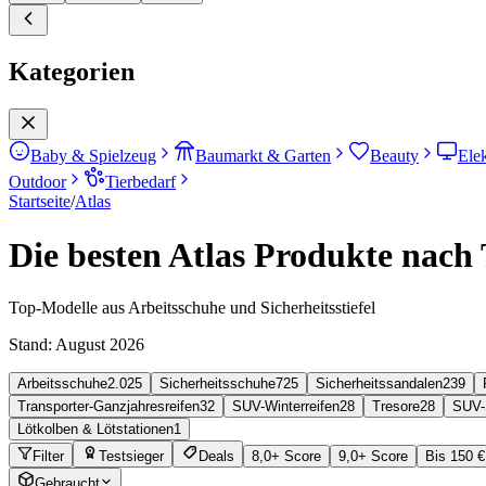
Kategorien
Baby & Spielzeug
Baumarkt & Garten
Beauty
Ele
Outdoor
Tierbedarf
Startseite
/
Atlas
Die besten Atlas Produkte nach 
Top-Modelle aus Arbeitsschuhe und Sicherheitsstiefel
Stand:
August 2026
Arbeitsschuhe
2.025
Sicherheitsschuhe
725
Sicherheitssandalen
239
Transporter-Ganzjahresreifen
32
SUV-Winterreifen
28
Tresore
28
SUV-
Lötkolben & Lötstationen
1
Filter
Testsieger
Deals
8,0+ Score
9,0+ Score
Bis 150 €
Gebraucht