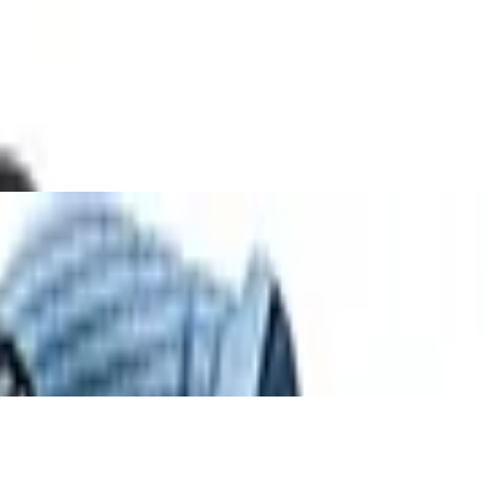
nde Sohle, ergonomische Passform, Gr. 37
r, Grobstollenprofil, Stahlkappe, Gr. 37
der, Stahlkappe, Gr. 47