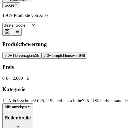
Score
1.919
Produkte von Atlas
Produktbewertung
8,0+ Hervorragend
35
7,0+ Empfehlenswert
946
Preis
0 €
–
2.000+ €
Kategorie
Arbeitsschuhe
2.025
Sicherheitsschuhe
725
Sicherheitssandal
Alle anzeigen
Reifenbreite