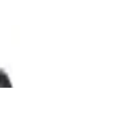
aterial, durchtrittsicherer
reier Durchtritthemmung, Größe 38, Weite