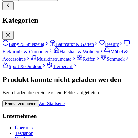
Kategorien
Baby & Spielzeug
Baumarkt & Garten
Beauty
Elektronik & Computer
Haushalt & Wohnen
Möbel &
Accessoires
Musikinstrumente
Reifen
Schmuck
Sport & Outdoor
Tierbedarf
Produkt konnte nicht geladen werden
Beim Laden dieser Seite ist ein Fehler aufgetreten.
Zur Startseite
Erneut versuchen
Unternehmen
Über uns
Testlabor