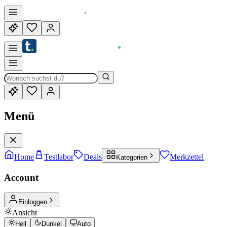
Menü
Home
Testlabor
Deals
Merkzettel
Kategorien
Account
Einloggen
Ansicht
Hell
Dunkel
Auto