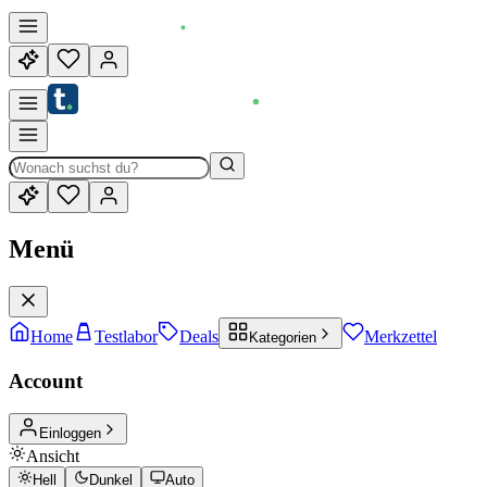
Menü
Home
Testlabor
Deals
Merkzettel
Kategorien
Account
Einloggen
Ansicht
Hell
Dunkel
Auto