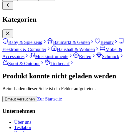
Kategorien
Baby & Spielzeug
Baumarkt & Garten
Beauty
Elektronik & Computer
Haushalt & Wohnen
Möbel &
Accessoires
Musikinstrumente
Reifen
Schmuck
Sport & Outdoor
Tierbedarf
Produkt konnte nicht geladen werden
Beim Laden dieser Seite ist ein Fehler aufgetreten.
Zur Startseite
Erneut versuchen
Unternehmen
Über uns
Testlabor