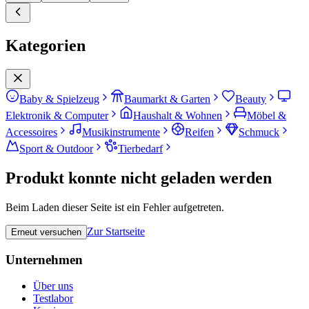
Kategorien
Baby & Spielzeug
Baumarkt & Garten
Beauty
Elektronik & Computer
Haushalt & Wohnen
Möbel &
Accessoires
Musikinstrumente
Reifen
Schmuck
Sport & Outdoor
Tierbedarf
Produkt konnte nicht geladen werden
Beim Laden dieser Seite ist ein Fehler aufgetreten.
Zur Startseite
Erneut versuchen
Unternehmen
Über uns
Testlabor