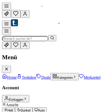
Menü
Home
Testlabor
Deals
Merkzettel
Kategorien
Account
Einloggen
Ansicht
Hell
Dunkel
Auto