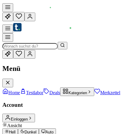
Menü
Home
Testlabor
Deals
Merkzettel
Kategorien
Account
Einloggen
Ansicht
Hell
Dunkel
Auto