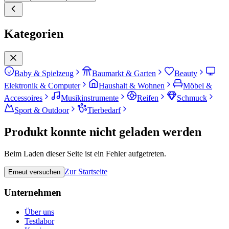
Kategorien
Baby & Spielzeug
Baumarkt & Garten
Beauty
Elektronik & Computer
Haushalt & Wohnen
Möbel &
Accessoires
Musikinstrumente
Reifen
Schmuck
Sport & Outdoor
Tierbedarf
Produkt konnte nicht geladen werden
Beim Laden dieser Seite ist ein Fehler aufgetreten.
Zur Startseite
Erneut versuchen
Unternehmen
Über uns
Testlabor