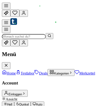
Menü
Home
Testlabor
Deals
Merkzettel
Kategorien
Account
Einloggen
Ansicht
Hell
Dunkel
Auto