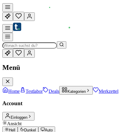
Menü
Home
Testlabor
Deals
Merkzettel
Kategorien
Account
Einloggen
Ansicht
Hell
Dunkel
Auto