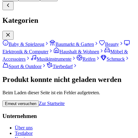
Kategorien
Baby & Spielzeug
Baumarkt & Garten
Beauty
Elektronik & Computer
Haushalt & Wohnen
Möbel &
Accessoires
Musikinstrumente
Reifen
Schmuck
Sport & Outdoor
Tierbedarf
Produkt konnte nicht geladen werden
Beim Laden dieser Seite ist ein Fehler aufgetreten.
Zur Startseite
Erneut versuchen
Unternehmen
Über uns
Testlabor