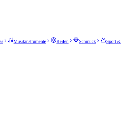
es
Musikinstrumente
Reifen
Schmuck
Sport &