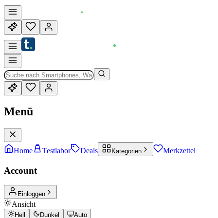
Menü
Home
Testlabor
Deals
Merkzettel
Kategorien
Account
Einloggen
Ansicht
Hell
Dunkel
Auto