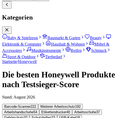
Kategorien
Baby & Spielzeug
Baumarkt & Garten
Beauty
Elektronik & Computer
Haushalt & Wohnen
Möbel &
Accessoires
Musikinstrumente
Reifen
Schmuck
Sport & Outdoor
Tierbedarf
Startseite
/
Honeywell
Die besten Honeywell Produkte
nach Testsieger-Score
Stand:
August 2026
Barcode-Scanner
222
Weiterer Arbeitsschutz
192
Arbeitshandschuhe
54
Etikettendrucker
40
Arbeitsschuhe
37
Gehörschutz
32
Schutzbrillen
23
USB-Kabel
18