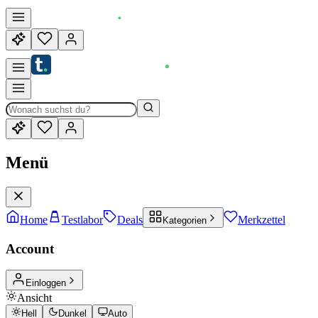
Menü
Home
Testlabor
Deals
Merkzettel
Kategorien
Account
Einloggen
Ansicht
Hell
Dunkel
Auto