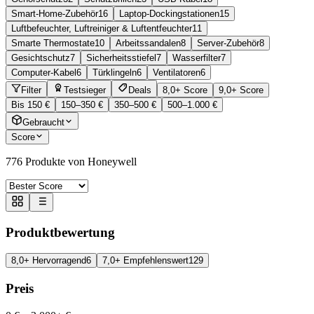
Smart-Home-Zubehör
16
Laptop-Dockingstationen
15
Luftbefeuchter, Luftreiniger & Luftentfeuchter
11
Smarte Thermostate
10
Arbeitssandalen
8
Server-Zubehör
8
Gesichtschutz
7
Sicherheitsstiefel
7
Wasserfilter
7
Computer-Kabel
6
Türklingeln
6
Ventilatoren
6
Filter
Testsieger
Deals
8,0+ Score
9,0+ Score
Bis 150 €
150–350 €
350–500 €
500–1.000 €
Gebraucht
Score
776
Produkte von Honeywell
Produktbewertung
8,0+ Hervorragend
6
7,0+ Empfehlenswert
129
Preis