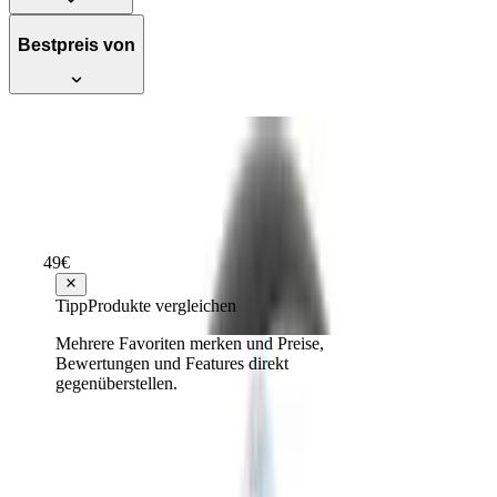
Bestpreis von
Honeywell HT-900E Kraftvoller und
geräuscharmer Turbo-Ventilator
Empfehlenswert
Testsieger Score
79
49
€
ab
27
Tipp
Produkte vergleichen
Mehrere Favoriten merken und Preise,
Honeywell HYF260E4 Quiet-Set
Bewertungen und Features direkt
Turmventilator (mit Fernbedienung, 1
gegenüberstellen.
Stück)