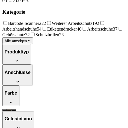
0 €
–
2.000+ €
Kategorie
Barcode-Scanner
222
Weiterer Arbeitsschutz
192
Arbeitshandschuhe
54
Etikettendrucker
40
Arbeitsschuhe
37
Gehörschutz
32
Schutzbrillen
23
Alle anzeigen
Produkttyp
Anschlüsse
Farbe
Getestet von