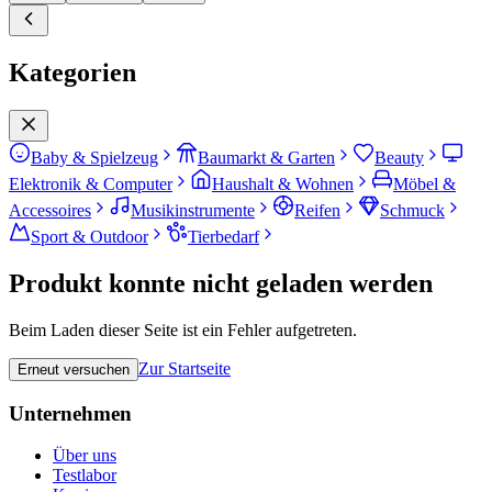
Kategorien
Baby & Spielzeug
Baumarkt & Garten
Beauty
Elektronik & Computer
Haushalt & Wohnen
Möbel &
Accessoires
Musikinstrumente
Reifen
Schmuck
Sport & Outdoor
Tierbedarf
Produkt konnte nicht geladen werden
Beim Laden dieser Seite ist ein Fehler aufgetreten.
Zur Startseite
Erneut versuchen
Unternehmen
Über uns
Testlabor