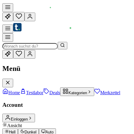
Menü
Home
Testlabor
Deals
Merkzettel
Kategorien
Account
Einloggen
Ansicht
Hell
Dunkel
Auto