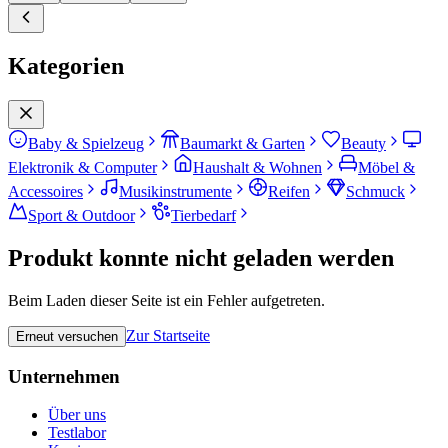
Kategorien
Baby & Spielzeug
Baumarkt & Garten
Beauty
Elektronik & Computer
Haushalt & Wohnen
Möbel &
Accessoires
Musikinstrumente
Reifen
Schmuck
Sport & Outdoor
Tierbedarf
Produkt konnte nicht geladen werden
Beim Laden dieser Seite ist ein Fehler aufgetreten.
Zur Startseite
Erneut versuchen
Unternehmen
Über uns
Testlabor