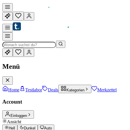
Menü
Home
Testlabor
Deals
Merkzettel
Kategorien
Account
Einloggen
Ansicht
Hell
Dunkel
Auto