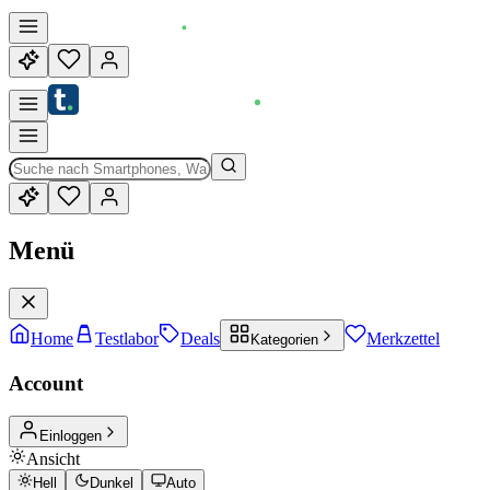
Menü
Home
Testlabor
Deals
Merkzettel
Kategorien
Account
Einloggen
Ansicht
Hell
Dunkel
Auto