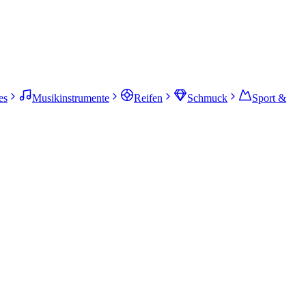
es
Musikinstrumente
Reifen
Schmuck
Sport &