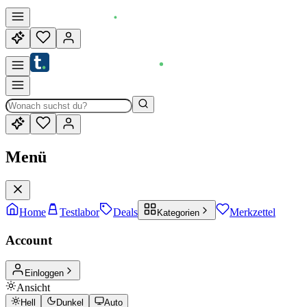
Menü
Home
Testlabor
Deals
Merkzettel
Kategorien
Account
Einloggen
Ansicht
Hell
Dunkel
Auto