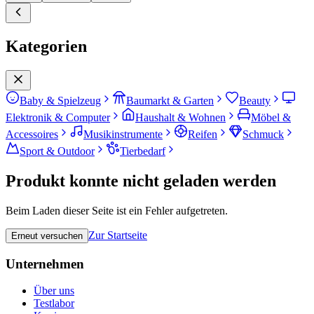
Kategorien
Baby & Spielzeug
Baumarkt & Garten
Beauty
Elektronik & Computer
Haushalt & Wohnen
Möbel &
Accessoires
Musikinstrumente
Reifen
Schmuck
Sport & Outdoor
Tierbedarf
Produkt konnte nicht geladen werden
Beim Laden dieser Seite ist ein Fehler aufgetreten.
Zur Startseite
Erneut versuchen
Unternehmen
Über uns
Testlabor