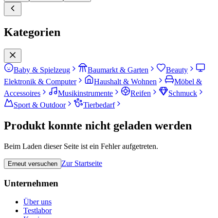
Kategorien
Baby & Spielzeug
Baumarkt & Garten
Beauty
Elektronik & Computer
Haushalt & Wohnen
Möbel &
Accessoires
Musikinstrumente
Reifen
Schmuck
Sport & Outdoor
Tierbedarf
Produkt konnte nicht geladen werden
Beim Laden dieser Seite ist ein Fehler aufgetreten.
Zur Startseite
Erneut versuchen
Unternehmen
Über uns
Testlabor