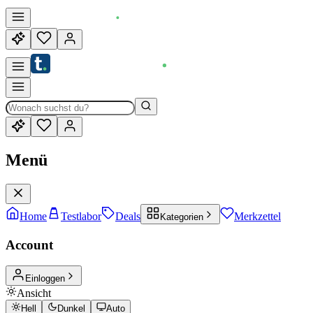
Menü
Home
Testlabor
Deals
Merkzettel
Kategorien
Account
Einloggen
Ansicht
Hell
Dunkel
Auto