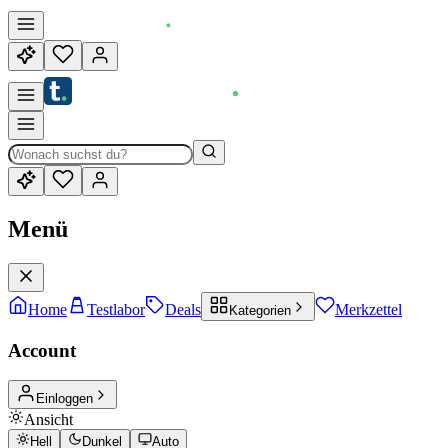
Menü
Home
Testlabor
Deals
Merkzettel
Kategorien
Account
Einloggen
Ansicht
Hell
Dunkel
Auto