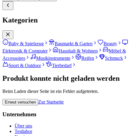
Kategorien
Baby & Spielzeug
Baumarkt & Garten
Beauty
Elektronik & Computer
Haushalt & Wohnen
Möbel &
Accessoires
Musikinstrumente
Reifen
Schmuck
Sport & Outdoor
Tierbedarf
Produkt konnte nicht geladen werden
Beim Laden dieser Seite ist ein Fehler aufgetreten.
Zur Startseite
Erneut versuchen
Unternehmen
Über uns
Testlabor