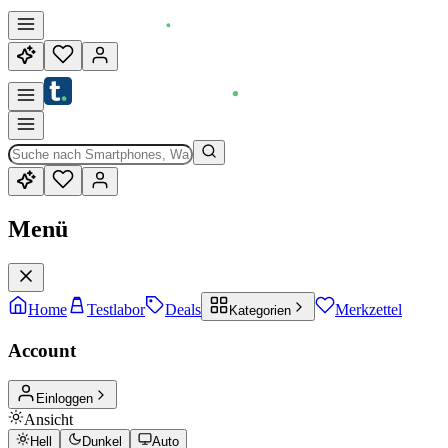
Menü
Home
Testlabor
Deals
Merkzettel
Kategorien
Account
Einloggen
Ansicht
Hell
Dunkel
Auto