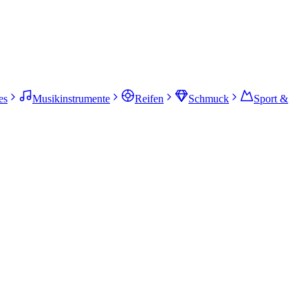
es
Musikinstrumente
Reifen
Schmuck
Sport &