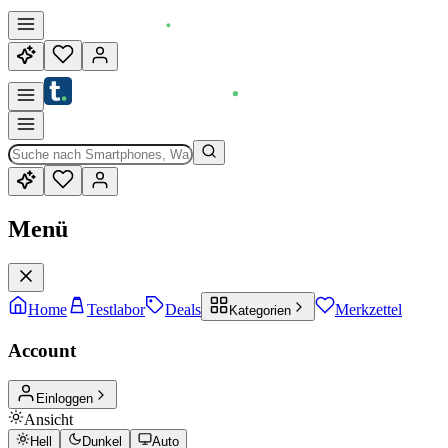
Menü
Home
Testlabor
Deals
Merkzettel
Kategorien
Account
Einloggen
Ansicht
Hell
Dunkel
Auto