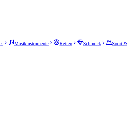
es
Musikinstrumente
Reifen
Schmuck
Sport &