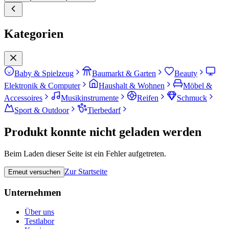
Kategorien
Baby & Spielzeug
Baumarkt & Garten
Beauty
Elektronik & Computer
Haushalt & Wohnen
Möbel &
Accessoires
Musikinstrumente
Reifen
Schmuck
Sport & Outdoor
Tierbedarf
Produkt konnte nicht geladen werden
Beim Laden dieser Seite ist ein Fehler aufgetreten.
Zur Startseite
Erneut versuchen
Unternehmen
Über uns
Testlabor