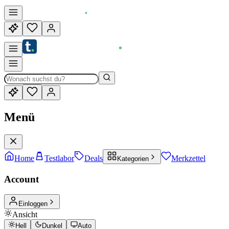
Menü
Home
Testlabor
Deals
Merkzettel
Kategorien
Account
Einloggen
Ansicht
Hell
Dunkel
Auto