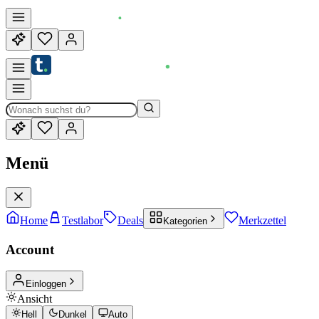
Menü
Home
Testlabor
Deals
Merkzettel
Kategorien
Account
Einloggen
Ansicht
Hell
Dunkel
Auto