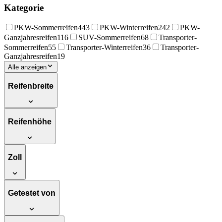
Kategorie
PKW-Sommerreifen
443
PKW-Winterreifen
242
PKW-
Ganzjahresreifen
116
SUV-Sommerreifen
68
Transporter-
Sommerreifen
55
Transporter-Winterreifen
36
Transporter-
Ganzjahresreifen
19
Alle anzeigen
Reifenbreite
Reifenhöhe
Zoll
Getestet von