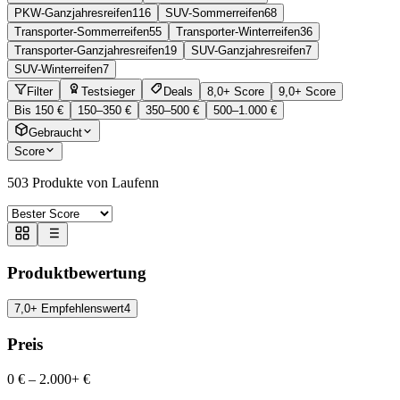
PKW-Ganzjahresreifen
116
SUV-Sommerreifen
68
Transporter-Sommerreifen
55
Transporter-Winterreifen
36
Transporter-Ganzjahresreifen
19
SUV-Ganzjahresreifen
7
SUV-Winterreifen
7
Filter
Testsieger
Deals
8,0+ Score
9,0+ Score
Bis 150 €
150–350 €
350–500 €
500–1.000 €
Gebraucht
Score
503
Produkte von Laufenn
Produktbewertung
7,0+ Empfehlenswert
4
Preis
0 €
–
2.000+ €