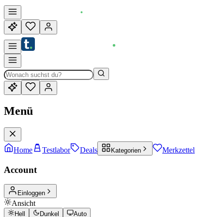
Menü
Home
Testlabor
Deals
Merkzettel
Kategorien
Account
Einloggen
Ansicht
Hell
Dunkel
Auto