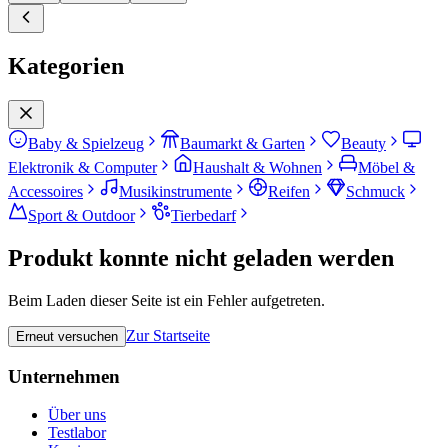
Kategorien
Baby & Spielzeug
Baumarkt & Garten
Beauty
Elektronik & Computer
Haushalt & Wohnen
Möbel &
Accessoires
Musikinstrumente
Reifen
Schmuck
Sport & Outdoor
Tierbedarf
Produkt konnte nicht geladen werden
Beim Laden dieser Seite ist ein Fehler aufgetreten.
Zur Startseite
Erneut versuchen
Unternehmen
Über uns
Testlabor