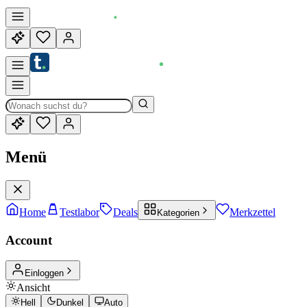
Menü
Home
Testlabor
Deals
Merkzettel
Kategorien
Account
Einloggen
Ansicht
Hell
Dunkel
Auto