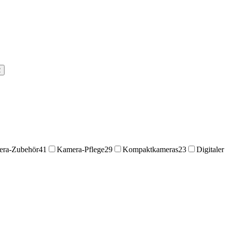
2
ra-Zubehör
41
Kamera-Pflege
29
Kompaktkameras
23
Digitale