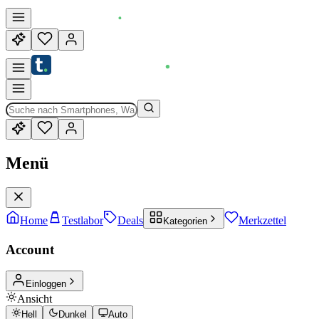
Menü
Home
Testlabor
Deals
Merkzettel
Kategorien
Account
Einloggen
Ansicht
Hell
Dunkel
Auto