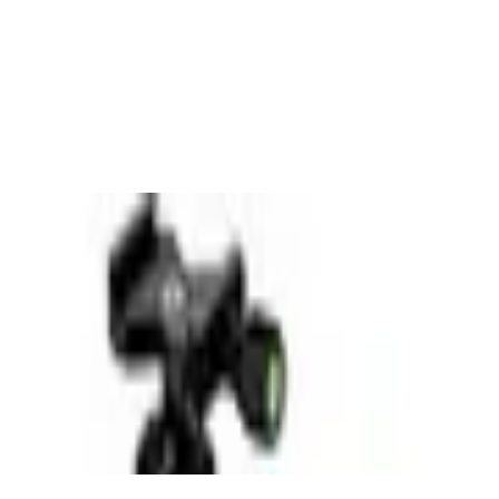
hr leichtes Reisestativ aus Carbon mit ein
00W Leistung, Leitzahl 60, HD-Touchdisplay