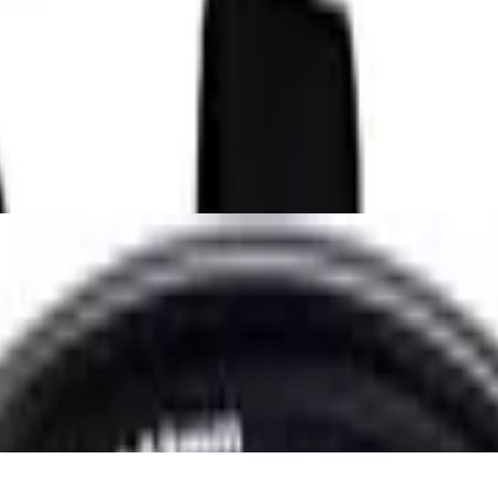
ycelten Plastikflaschen
v für Nikon Z, STM-Autofokus, HFT-X Besch
ameras
ichtes Videotativ I bis 2kg Traglast I inkl. 