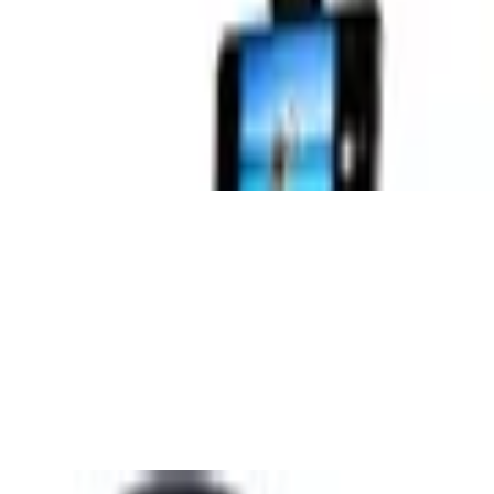
em Packmaß von nur 33 cm, Arca Swiss
, 480 Auslösungen pro Ladung, kompatibel