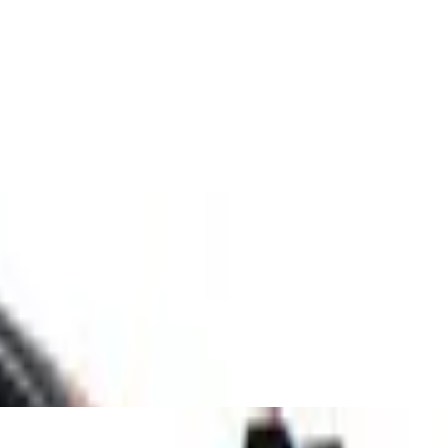
ichtung, Vollmetall Gehäuse, 483g,
Stativkopf I Stativtasche I Bluetooth-