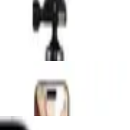
otostativ aus Aluminium I 4in1 Stativ verwen
tibel I inkl. Kugelkopf und Stativtasche 
g 360, Automatische Gesichtsverfolgung Sel
kamera mit 1080p, Bewegungserkennung, Na