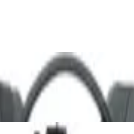
lympus
arucksack in Schwarz aus 49 recycleten PE