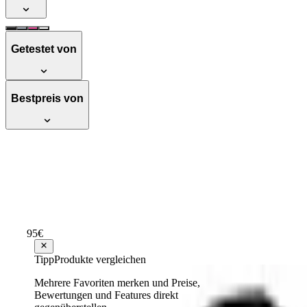
Getestet von
Bestpreis von
Rollei Fotoliner Fotorucksack L I große
tauglichen Maßen I Schwarz
Außergewöhnlich
Testsieger Score
90
95
€
ab
60
Tipp
Produkte vergleichen
Testsieger
Mehrere Favoriten merken und Preise,
Bewertungen und Features direkt
Rollei Fotoliner Ocean Adventure Rucksack