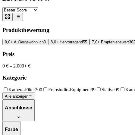
Produktbewertung
9,0+ Außergewöhnlich
3
8,0+ Hervorragend
55
7,0+ Empfehlenswert
36
Preis
0 €
–
2.000+ €
Kategorie
Kamera-Filter
200
Fotostudio-Equipment
99
Stative
99
Kame
Alle anzeigen
Anschlüsse
Farbe