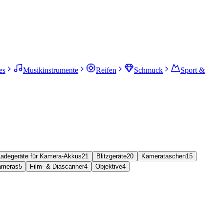
es
Musikinstrumente
Reifen
Schmuck
Sport &
Ladegeräte für Kamera-Akkus
21
Blitzgeräte
20
Kamerataschen
15
ameras
5
Film- & Diascanner
4
Objektive
4