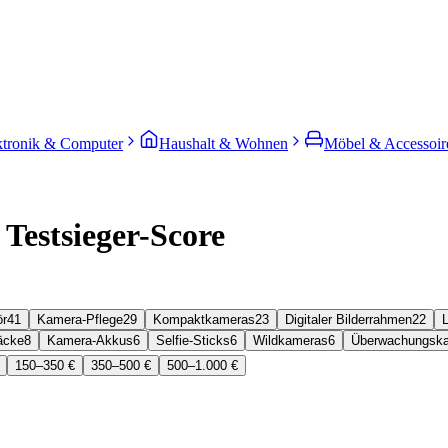
ktronik & Computer
Haushalt & Wohnen
Möbel & Accessoir
 Testsieger-Score
ör
41
Kamera-Pflege
29
Kompaktkameras
23
Digitaler Bilderrahmen
22
äcke
8
Kamera-Akkus
6
Selfie-Sticks
6
Wildkameras
6
Überwachungsk
150–350 €
350–500 €
500–1.000 €