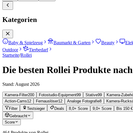
Kategorien
Baby & Spielzeug
Baumarkt & Garten
Beauty
Ele
Outdoor
Tierbedarf
Startseite
/
Rollei
Die besten Rollei Produkte nach
Stand:
August 2026
Kamera-Filter
200
Fotostudio-Equipment
99
Stative
99
Kamera-Zubeh
Action-Cams
12
Fernauslöser
12
Analoge Fotografie
8
Kamera-Rucks
Filter
Testsieger
Deals
8,0+ Score
9,0+ Score
Bis 150 €
Gebraucht
Score
464
Produkte von Rollei