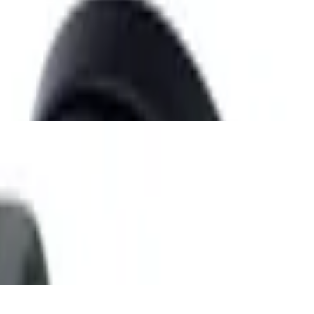
T-Flaschen, Handgepäck-geeignet, inkl.