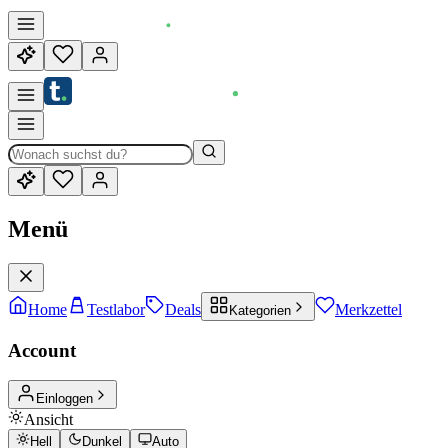
Menü
Home
Testlabor
Deals
Merkzettel
Kategorien
Account
Einloggen
Ansicht
Hell
Dunkel
Auto