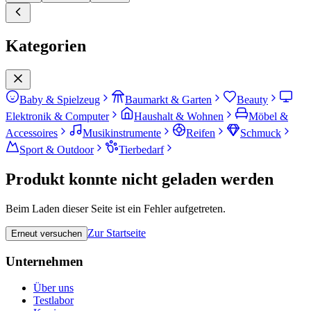
Kategorien
Baby & Spielzeug
Baumarkt & Garten
Beauty
Elektronik & Computer
Haushalt & Wohnen
Möbel &
Accessoires
Musikinstrumente
Reifen
Schmuck
Sport & Outdoor
Tierbedarf
Produkt konnte nicht geladen werden
Beim Laden dieser Seite ist ein Fehler aufgetreten.
Zur Startseite
Erneut versuchen
Unternehmen
Über uns
Testlabor