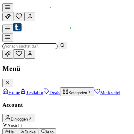
Menü
Home
Testlabor
Deals
Merkzettel
Kategorien
Account
Einloggen
Ansicht
Hell
Dunkel
Auto