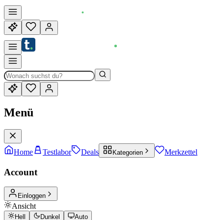
Menü
Home
Testlabor
Deals
Merkzettel
Kategorien
Account
Einloggen
Ansicht
Hell
Dunkel
Auto