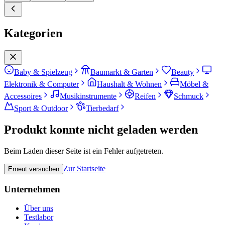
Kategorien
Baby & Spielzeug
Baumarkt & Garten
Beauty
Elektronik & Computer
Haushalt & Wohnen
Möbel &
Accessoires
Musikinstrumente
Reifen
Schmuck
Sport & Outdoor
Tierbedarf
Produkt konnte nicht geladen werden
Beim Laden dieser Seite ist ein Fehler aufgetreten.
Zur Startseite
Erneut versuchen
Unternehmen
Über uns
Testlabor