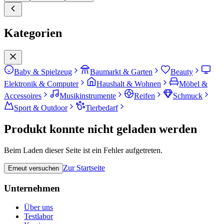
Kategorien
Baby & Spielzeug
Baumarkt & Garten
Beauty
Elektronik & Computer
Haushalt & Wohnen
Möbel &
Accessoires
Musikinstrumente
Reifen
Schmuck
Sport & Outdoor
Tierbedarf
Produkt konnte nicht geladen werden
Beim Laden dieser Seite ist ein Fehler aufgetreten.
Zur Startseite
Erneut versuchen
Unternehmen
Über uns
Testlabor