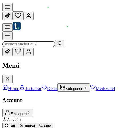
Menü
Home
Testlabor
Deals
Merkzettel
Kategorien
Account
Einloggen
Ansicht
Hell
Dunkel
Auto