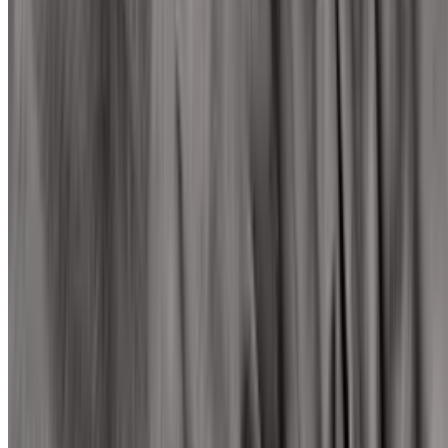
Mehr Produkte laden
Frag die KI
Lohnt sich dieses Produkt für mich?
Was sind die wichtigsten Vor- und Nachteile?
Gibt es bessere Alternativen in dieser Preisklasse?
Frag etwas anderes
Spannbettlaken Kaufberatung: So findest
du den passenden Stoff
Welches Spannbettlaken passt zu deiner Matratze? Erfahre alles über
Materialien wie Jersey, die richtige Steghöhe für Boxspringbetten
und Tipps für Allergiker.
Zuletzt aktualisiert:
05.04.2026
Inhalt
Die besten Spannbettlaken im Überblick