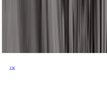
Die besten Spannbettlaken im Überblick
Ein erholsamer Schlaf beginnt bei der Unterlage. Das richtige
Spannbettlaken sorgt nicht nur für ein angenehmes Hautgefühl,
sondern schützt die Matratze vor Abnutzung und Feuchtigkeit.
Während einfache Modelle oft verrutschen, bieten hochwertige
Varianten mit Elasthan-Anteil oder extra hohem Steg einen
dauerhaft faltenfreien Sitz.
Vision - Spannbettlaken 90x190 cm - Anthrazit-100% Baumwolle
Vision - Spannbettlaken 90x190 cm - Anthrazit-
100% Baumwolle
15
€
ab
12
Preise vergleichen
Vision Spannbettlaken
Vorteile
Das Material aus 100% Baumwolle ist atmungsaktiv und