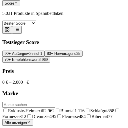
Score
5.031
Produkte in
Spannbettlaken
Testsieger Score
90+ Außergewöhnlich
1
80+ Hervorragend
35
70+ Empfehlenswert
8.969
Preis
0 €
–
2.000+ €
Marke
Exklusiv-Heimtextil
2.962
Blumtal
1.116
Schlafgut
858
Formesse
812
Dreamzie
495
Fleuresse
484
Biberna
477
Alle anzeigen