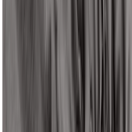
Worauf beim Kauf achten?
Material und Webart
Die entscheidende Steghöhe
Grammatur: Die Stoffdichte
Für wen eignet sich welcher Stoff?
Häufige Fragen
Beliebte Spannbettlaken
Inhaltsverzeichnis
Inhalt
Die besten Spannbettlaken im Überblick
Worauf beim Kauf achten?
Material und Webart
Die entscheidende Steghöhe
Grammatur: Die Stoffdichte
Für wen eignet sich welcher Stoff?
Häufige Fragen
Beliebte Spannbettlaken
Inhaltsverzeichnis