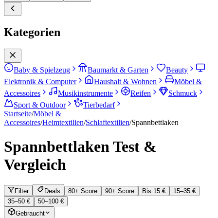
Kategorien
Baby & Spielzeug
Baumarkt & Garten
Beauty
Elektronik & Computer
Haushalt & Wohnen
Möbel &
Accessoires
Musikinstrumente
Reifen
Schmuck
Sport & Outdoor
Tierbedarf
Startseite
/
Möbel &
Accessoires
/
Heimtextilien
/
Schlaftextilien
/
Spannbettlaken
Spannbettlaken
Test &
Vergleich
Filter
Deals
80+ Score
90+ Score
Bis 15 €
15–35 €
35–50 €
50–100 €
Gebraucht