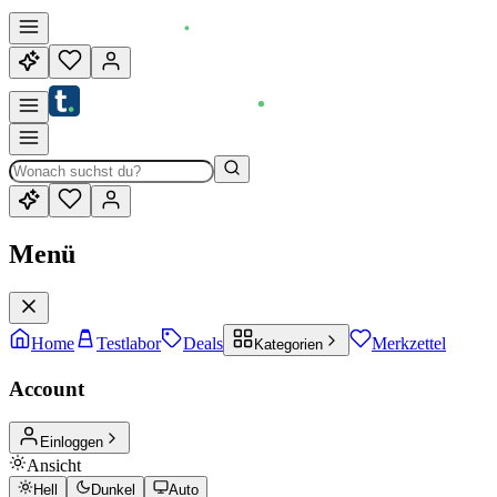
Menü
Home
Testlabor
Deals
Merkzettel
Kategorien
Account
Einloggen
Ansicht
Hell
Dunkel
Auto