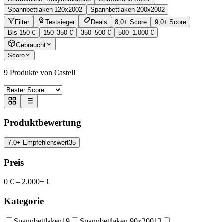
Spannbettlaken 120x200
2
Spannbettlaken 200x200
2
Filter
Testsieger
Deals
8,0+ Score
9,0+ Score
Bis 150 €
150–350 €
350–500 €
500–1.000 €
Gebraucht
Score
9
Produkte von Castell
Produktbewertung
7,0+ Empfehlenswert
35
Preis
0 €
–
2.000+ €
Kategorie
Spannbettlaken
19
Spannbettlaken 90x200
13