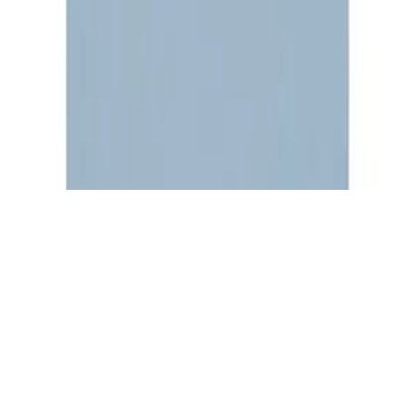
zzgl. Versandkosten. Alle Angaben ohne Gewähr.
©
2026
Testsieger.de
Frage stellen
Frage stellen