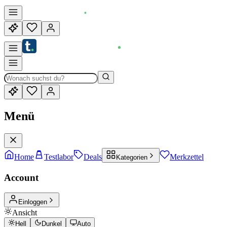
Menü
Home
Testlabor
Deals
Merkzettel
Kategorien
Account
Einloggen
Ansicht
Hell
Dunkel
Auto