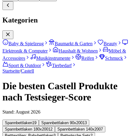
Kategorien
Baby & Spielzeug
Baumarkt & Garten
Beauty
Elektronik & Computer
Haushalt & Wohnen
Möbel &
Accessoires
Musikinstrumente
Reifen
Schmuck
Sport & Outdoor
Tierbedarf
Startseite
/
Castell
Die besten Castell Produkte
nach Testsieger-Score
Stand:
August 2026
Spannbettlaken
19
Spannbettlaken 90x200
13
Spannbettlaken 180x200
12
Spannbettlaken 140x200
7
Betttextilien: Babybettlaken
3
Bettwäsche Sets
2