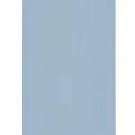
Testlabor
Karriere
Services
Datenschutz
Impressum
Privatsphäre
Partner
Shop anmelden
Shop Login
Folge uns
Deutschlands großes Verbraucherportal mit Testberichten und
integriertem Preisvergleich
Alle Preise inkl. der jeweils geltenden gesetzlichen MwSt., ggf.