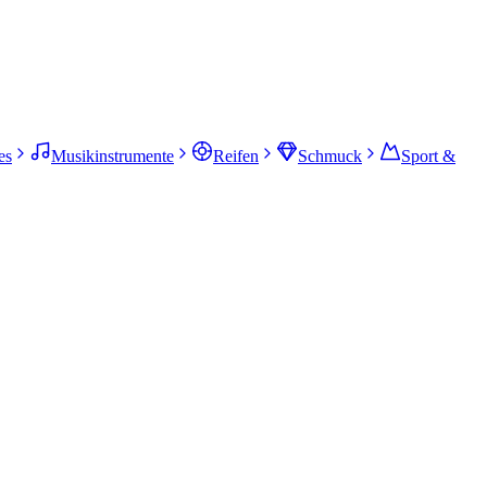
es
Musikinstrumente
Reifen
Schmuck
Sport &