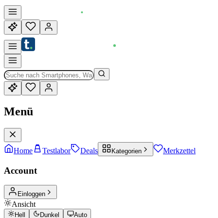
Menü
Home
Testlabor
Deals
Merkzettel
Kategorien
Account
Einloggen
Ansicht
Hell
Dunkel
Auto