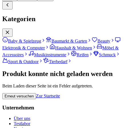
Kategorien
Baby & Spielzeug
Baumarkt & Garten
Beauty
Elektronik & Computer
Haushalt & Wohnen
Möbel &
Accessoires
Musikinstrumente
Reifen
Schmuck
Sport & Outdoor
Tierbedarf
Produkt konnte nicht geladen werden
Beim Laden dieser Seite ist ein Fehler aufgetreten.
Zur Startseite
Erneut versuchen
Unternehmen
Über uns
Testlabor