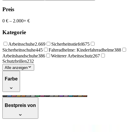
Preis
0 €
–
2.000+ €
Kategorie
Arbeitsschuhe
2.669
Sicherheitsstiefel
675
Sicherheitsschuhe
445
Fahrradhelme: Kinderfahrradhelme
388
Arbeitshandschuhe
386
Weiterer Arbeitsschutz
267
Schutzbrillen
232
Alle anzeigen
Farbe
Bestpreis von
uvex quatro Fahrradhelm -