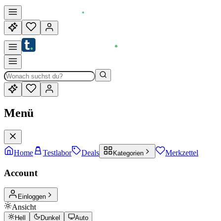
Menü
Home
Testlabor
Deals
Merkzettel
Kategorien
Account
Einloggen
Ansicht
Hell
Dunkel
Auto