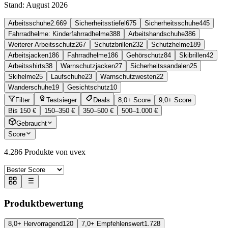
Stand:
August 2026
Arbeitsschuhe
2.669
Sicherheitsstiefel
675
Sicherheitsschuhe
445
Fahrradhelme: Kinderfahrradhelme
388
Arbeitshandschuhe
386
Weiterer Arbeitsschutz
267
Schutzbrillen
232
Schutzhelme
189
Arbeitsjacken
186
Fahrradhelme
186
Gehörschutz
84
Skibrillen
42
Arbeitsshirts
38
Warnschutzjacken
27
Sicherheitssandalen
25
Skihelme
25
Laufschuhe
23
Warnschutzwesten
22
Wanderschuhe
19
Gesichtschutz
10
Filter
Testsieger
Deals
8,0+ Score
9,0+ Score
Bis 150 €
150–350 €
350–500 €
500–1.000 €
Gebraucht
Score
4.286
Produkte von uvex
Produktbewertung
8,0+ Hervorragend
120
7,0+ Empfehlenswert
1.728