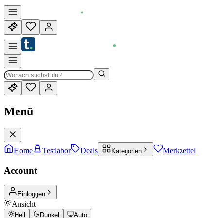
Menü
Home
Testlabor
Deals
Merkzettel
Kategorien
Account
Einloggen
Ansicht
Hell
Dunkel
Auto