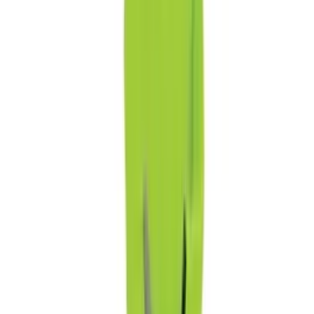
Datenschutz
Impressum
Privatsphäre
Partner
Shop anmelden
Shop Login
Folge uns
Deutschlands großes Verbraucherportal mit Testberichten und
integriertem Preisvergleich
Alle Preise inkl. der jeweils geltenden gesetzlichen MwSt., ggf.
zzgl. Versandkosten. Alle Angaben ohne Gewähr.
©
2026
Testsieger.de