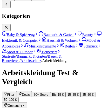
Kategorien
Baby & Spielzeug
Baumarkt & Garten
Beauty
Elektronik & Computer
Haushalt & Wohnen
Möbel &
Accessoires
Musikinstrumente
Reifen
Schmuck
Sport & Outdoor
Tierbedarf
Startseite
/
Baumarkt & Garten
/
Bauen &
Renovieren
/
Arbeitsschutz
/
Arbeitskleidung
Arbeitskleidung
Test &
Vergleich
Filter
Deals
80+ Score
Bis 15 €
15–35 €
35–50 €
50–100 €
Gebraucht