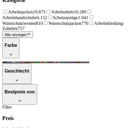
Kategorie
Arbeitsjacken
19.873
Arbeitsshirts
10.289
Arbeitshandschuhe
6.152
Schutzanzüge
1.041
Warnschutzwesten
810
Warnschutzjacken
770
Arbeitskleidung-
Zubehör
757
Alle anzeigen
Farbe
Geschlecht
Bestpreis von
Filter
Preis