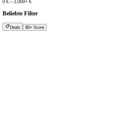
0 €
–
2.000+ €
Beliebte Filter
Deals
80+ Score