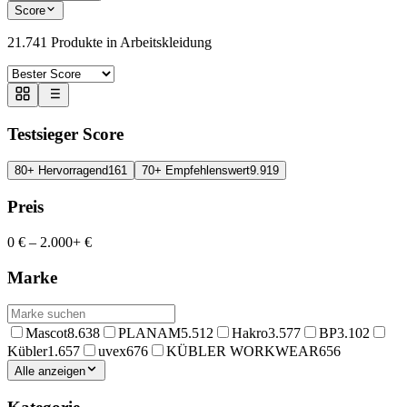
Score
21.741
Produkte in
Arbeitskleidung
Testsieger Score
80+ Hervorragend
161
70+ Empfehlenswert
9.919
Preis
0 €
–
2.000+ €
Marke
Mascot
8.638
PLANAM
5.512
Hakro
3.577
BP
3.102
Kübler
1.657
uvex
676
KÜBLER WORKWEAR
656
Alle anzeigen