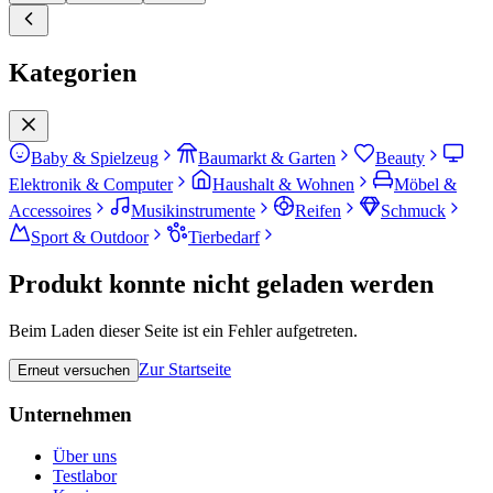
Kategorien
Baby & Spielzeug
Baumarkt & Garten
Beauty
Elektronik & Computer
Haushalt & Wohnen
Möbel &
Accessoires
Musikinstrumente
Reifen
Schmuck
Sport & Outdoor
Tierbedarf
Produkt konnte nicht geladen werden
Beim Laden dieser Seite ist ein Fehler aufgetreten.
Zur Startseite
Erneut versuchen
Unternehmen
Über uns
Testlabor