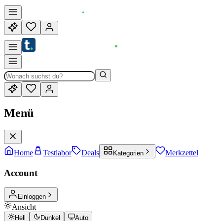
Menü
Home
Testlabor
Deals
Merkzettel
Kategorien
Account
Einloggen
Ansicht
Hell
Dunkel
Auto