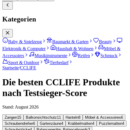
Kategorien
Baby & Spielzeug
Baumarkt & Garten
Beauty
Elektronik & Computer
Haushalt & Wohnen
Möbel &
Accessoires
Musikinstrumente
Reifen
Schmuck
Sport & Outdoor
Tierbedarf
Startseite
/
CCLIFE
Die besten CCLIFE Produkte
nach Testsieger-Score
Stand:
August 2026
Zangen
15
Balkonsichtschutz
11
Hanteln
8
Möbel & Accessoires
6
Schraubendreher
6
Gartenzäune
4
Krabbelmatten
4
Puzzlematten
4
Schraubstöcke
4
Balancegeräte: Balanceboards
3