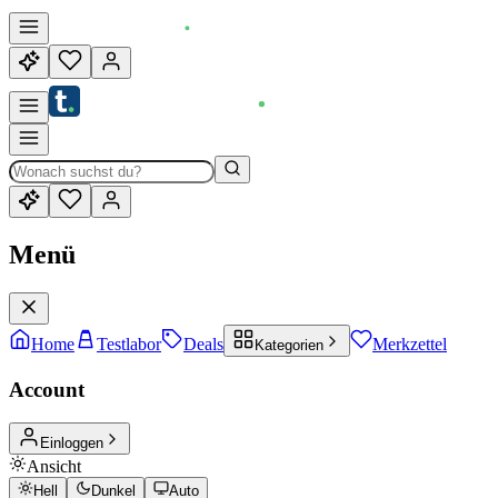
Menü
Home
Testlabor
Deals
Merkzettel
Kategorien
Account
Einloggen
Ansicht
Hell
Dunkel
Auto