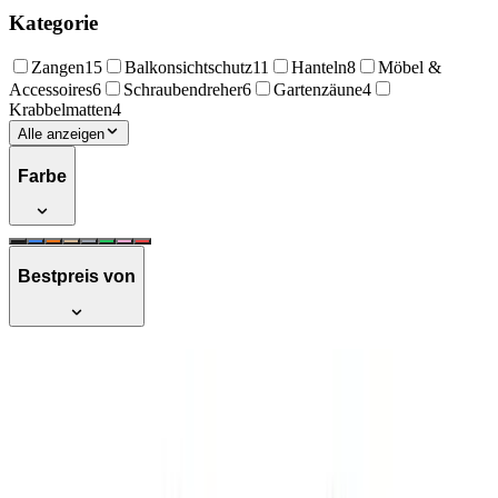
Kategorie
Zangen
15
Balkonsichtschutz
11
Hanteln
8
Möbel &
Accessoires
6
Schraubendreher
6
Gartenzäune
4
Krabbelmatten
4
Alle anzeigen
Farbe
Bestpreis von
CCLIFE Hanteln Set 2er Kurzhanteln
Langhanteln verstellbar 20 30 40kg
Hantelset professionell Dumbbell mit
Verbindungsstahlrohr Gewichten