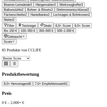
Beamer-Leinwände
3
Hängematten
3
Werkzeugkoffer
3
Balkonstühle
2
Bohrer- & Bitsets
2
Drehmomentschlüssel
2
Fächerschleifer
2
Hantelbänke
2
Lochsägen & Bohrkronen
2
Nieten
2
Filter
Testsieger
Deals
8,0+ Score
9,0+ Score
Bis 150 €
150–350 €
350–500 €
500–1.000 €
Gebraucht
Score
85
Produkte von CCLIFE
Produktbewertung
8,0+ Hervorragend
5
7,0+ Empfehlenswert
61
Preis
0 €
–
2.000+ €