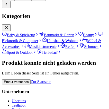
Kategorien
Baby & Spielzeug
Baumarkt & Garten
Beauty
Elektronik & Computer
Haushalt & Wohnen
Möbel &
Accessoires
Musikinstrumente
Reifen
Schmuck
Sport & Outdoor
Tierbedarf
Produkt konnte nicht geladen werden
Beim Laden dieser Seite ist ein Fehler aufgetreten.
Zur Startseite
Erneut versuchen
Unternehmen
Über uns
Testlabor