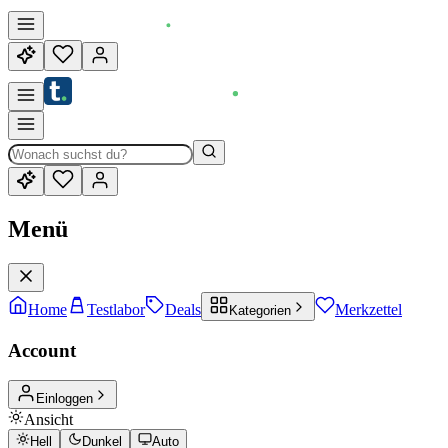
Menü
Home
Testlabor
Deals
Merkzettel
Kategorien
Account
Einloggen
Ansicht
Hell
Dunkel
Auto