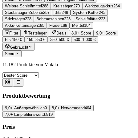
Weitere Schleifmittel
288
Kreissägen
270
Werkzeugakkus
264
Staubsauger-Zubehör
257
Bits
248
System-Koffer
243
Stichsägen
228
Bohrmaschinen
223
Schleifblätter
223
Akku-Kettensägen
195
Fräser
189
Meißel
184
Filter
Testsieger
Deals
8,0+ Score
9,0+ Score
Bis 150 €
150–350 €
350–500 €
500–1.000 €
Gebraucht
Score
11.182
Produkte von Makita
Produktbewertung
9,0+ Außergewöhnlich
9
8,0+ Hervorragend
464
7,0+ Empfehlenswert
3.919
Preis