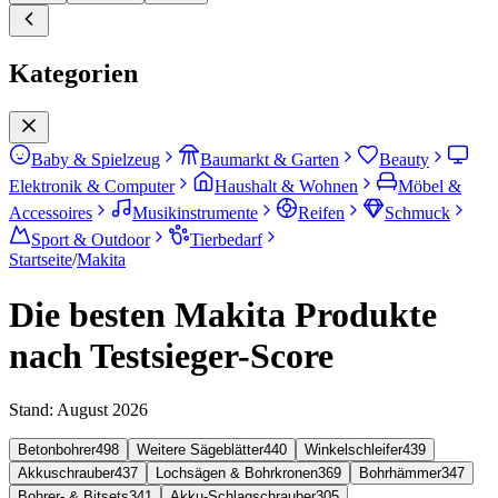
Kategorien
Baby & Spielzeug
Baumarkt & Garten
Beauty
Elektronik & Computer
Haushalt & Wohnen
Möbel &
Accessoires
Musikinstrumente
Reifen
Schmuck
Sport & Outdoor
Tierbedarf
Startseite
/
Makita
Die besten Makita Produkte
nach Testsieger-Score
Stand:
August 2026
Betonbohrer
498
Weitere Sägeblätter
440
Winkelschleifer
439
Akkuschrauber
437
Lochsägen & Bohrkronen
369
Bohrhämmer
347
Bohrer- & Bitsets
341
Akku-Schlagschrauber
305