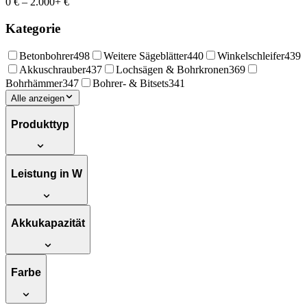
0 €
–
2.000+ €
Kategorie
Betonbohrer
498
Weitere Sägeblätter
440
Winkelschleifer
439
Akkuschrauber
437
Lochsägen & Bohrkronen
369
Bohrhämmer
347
Bohrer- & Bitsets
341
Alle anzeigen
Produkttyp
Leistung in W
Akkukapazität
Farbe