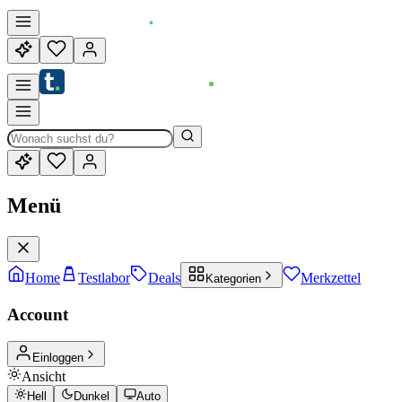
Menü
Home
Testlabor
Deals
Merkzettel
Kategorien
Account
Einloggen
Ansicht
Hell
Dunkel
Auto