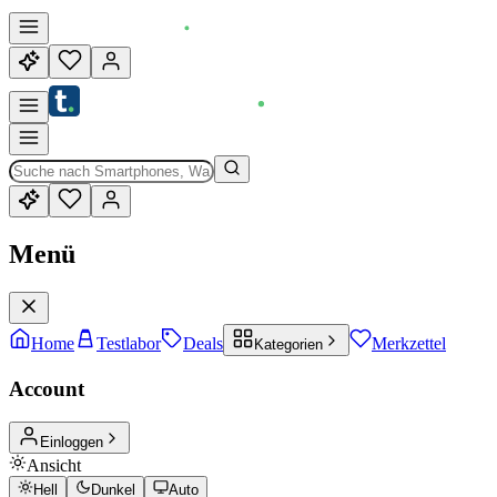
Menü
Home
Testlabor
Deals
Merkzettel
Kategorien
Account
Einloggen
Ansicht
Hell
Dunkel
Auto