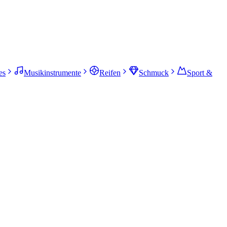
es
Musikinstrumente
Reifen
Schmuck
Sport &