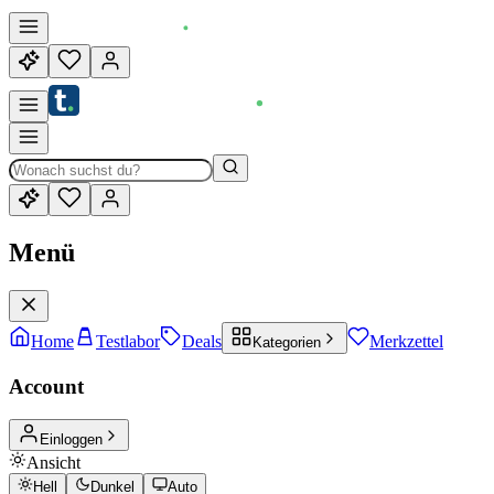
Menü
Home
Testlabor
Deals
Merkzettel
Kategorien
Account
Einloggen
Ansicht
Hell
Dunkel
Auto