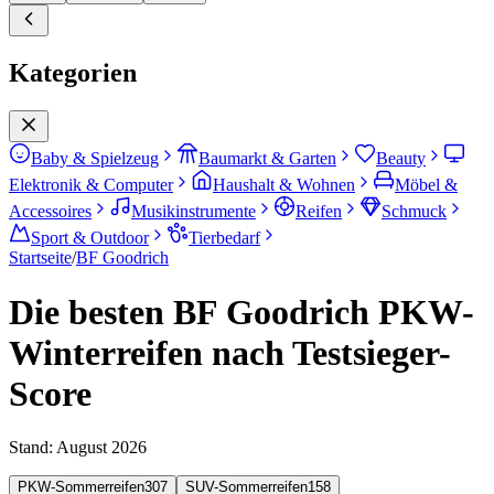
Kategorien
Baby & Spielzeug
Baumarkt & Garten
Beauty
Elektronik & Computer
Haushalt & Wohnen
Möbel &
Accessoires
Musikinstrumente
Reifen
Schmuck
Sport & Outdoor
Tierbedarf
Startseite
/
BF Goodrich
Die besten BF Goodrich PKW-
Winterreifen nach Testsieger-
Score
Stand:
August 2026
PKW-Sommerreifen
307
SUV-Sommerreifen
158