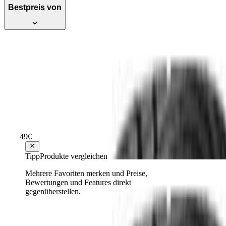
Bestpreis von
Testsieger
BF Goodrich G Force Winter 2
225/45R17 94 V
Empfehlenswert
Testsieger Score
74
49
€
ab
89
90,42 €
Tipp
Produkte vergleichen
Mehrere Favoriten merken und Preise,
Bewertungen und Features direkt
Testsieger
gegenüberstellen.
BF Goodrich G Force Winter 2
235/45R18 98 V