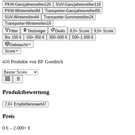
PKW-Ganzjahresreifen
125
SUV-Ganzjahresreifen
118
PKW-Winterreifen
94
Transporter-Ganzjahresreifen
59
SUV-Winterreifen
44
Transporter-Sommerreifen
24
Transporter-Winterreifen
19
Filter
Testsieger
Deals
8,0+ Score
9,0+ Score
Bis 150 €
150–350 €
350–500 €
500–1.000 €
Gebraucht
Score
410
Produkte von BF Goodrich
Produktbewertung
7,0+ Empfehlenswert
47
Preis
0 €
–
2.000+ €