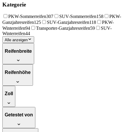
Kategorie
PKW-Sommerreifen
307
SUV-Sommerreifen
158
PKW-
Ganzjahresreifen
125
SUV-Ganzjahresreifen
118
PKW-
Winterreifen
94
Transporter-Ganzjahresreifen
59
SUV-
Winterreifen
44
Alle anzeigen
Reifenbreite
Reifenhöhe
Zoll
Getestet von