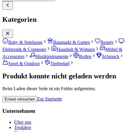
Kategorien
Baby & Spielzeug
Baumarkt & Garten
Beauty
Elektronik & Computer
Haushalt & Wohnen
Möbel &
Accessoires
Musikinstrumente
Reifen
Schmuck
Sport & Outdoor
Tierbedarf
Produkt konnte nicht geladen werden
Beim Laden dieser Seite ist ein Fehler aufgetreten.
Zur Startseite
Erneut versuchen
Unternehmen
Über uns
Testlabor