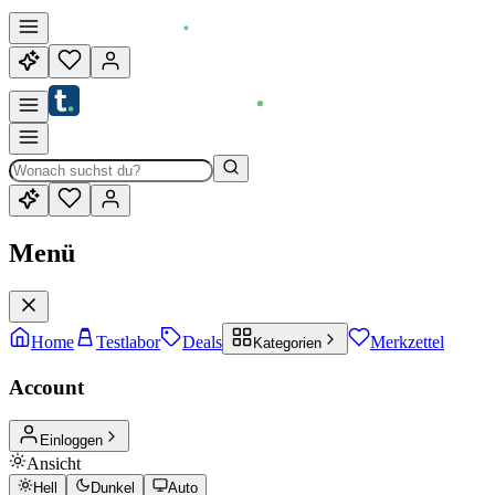
Menü
Home
Testlabor
Deals
Merkzettel
Kategorien
Account
Einloggen
Ansicht
Hell
Dunkel
Auto