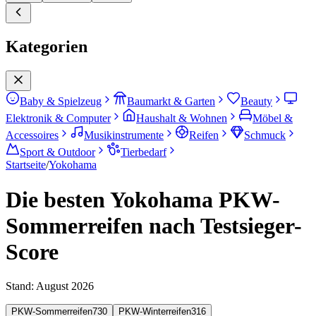
Kategorien
Baby & Spielzeug
Baumarkt & Garten
Beauty
Elektronik & Computer
Haushalt & Wohnen
Möbel &
Accessoires
Musikinstrumente
Reifen
Schmuck
Sport & Outdoor
Tierbedarf
Startseite
/
Yokohama
Die besten Yokohama PKW-
Sommerreifen nach Testsieger-
Score
Stand:
August 2026
PKW-Sommerreifen
730
PKW-Winterreifen
316