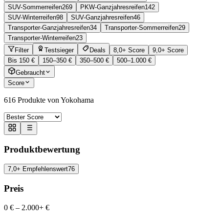
SUV-Sommerreifen
269
PKW-Ganzjahresreifen
142
SUV-Winterreifen
98
SUV-Ganzjahresreifen
46
Transporter-Ganzjahresreifen
34
Transporter-Sommerreifen
29
Transporter-Winterreifen
23
Filter
Testsieger
Deals
8,0+ Score
9,0+ Score
Bis 150 €
150–350 €
350–500 €
500–1.000 €
Gebraucht
Score
616
Produkte von Yokohama
Produktbewertung
7,0+ Empfehlenswert
76
Preis
0 €
–
2.000+ €