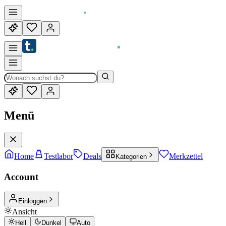
Menü
Home
Testlabor
Deals
Merkzettel
Kategorien
Account
Einloggen
Ansicht
Hell
Dunkel
Auto