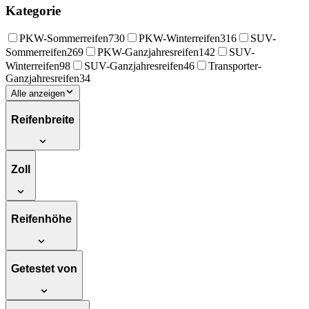
Kategorie
PKW-Sommerreifen
730
PKW-Winterreifen
316
SUV-
Sommerreifen
269
PKW-Ganzjahresreifen
142
SUV-
Winterreifen
98
SUV-Ganzjahresreifen
46
Transporter-
Ganzjahresreifen
34
Alle anzeigen
Reifenbreite
Zoll
Reifenhöhe
Getestet von