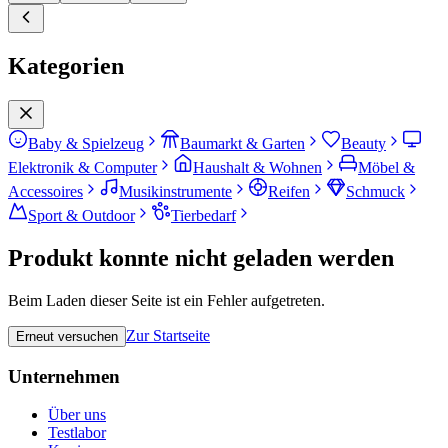
Kategorien
Baby & Spielzeug
Baumarkt & Garten
Beauty
Elektronik & Computer
Haushalt & Wohnen
Möbel &
Accessoires
Musikinstrumente
Reifen
Schmuck
Sport & Outdoor
Tierbedarf
Produkt konnte nicht geladen werden
Beim Laden dieser Seite ist ein Fehler aufgetreten.
Zur Startseite
Erneut versuchen
Unternehmen
Über uns
Testlabor