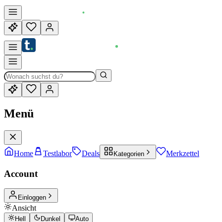
Menü
Home
Testlabor
Deals
Merkzettel
Kategorien
Account
Einloggen
Ansicht
Hell
Dunkel
Auto