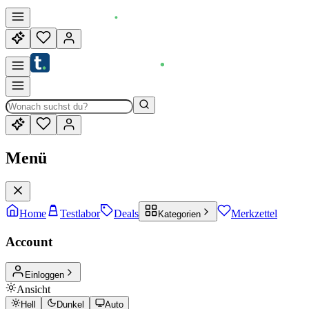
Menü
Home
Testlabor
Deals
Merkzettel
Kategorien
Account
Einloggen
Ansicht
Hell
Dunkel
Auto