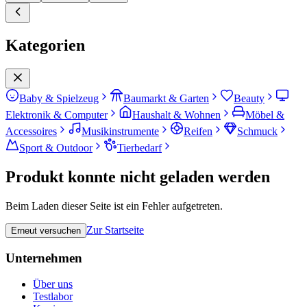
Kategorien
Baby & Spielzeug
Baumarkt & Garten
Beauty
Elektronik & Computer
Haushalt & Wohnen
Möbel &
Accessoires
Musikinstrumente
Reifen
Schmuck
Sport & Outdoor
Tierbedarf
Produkt konnte nicht geladen werden
Beim Laden dieser Seite ist ein Fehler aufgetreten.
Zur Startseite
Erneut versuchen
Unternehmen
Über uns
Testlabor