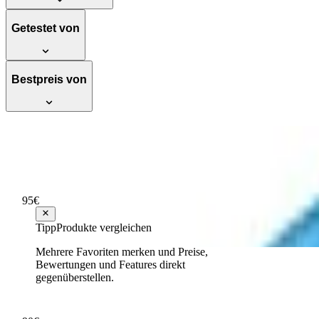
Getestet von
Bestpreis von
Dunlop Tortex Standard 1,0mm, Plektren 
Hervorragend
Testsieger Score
86
95
€
ab
1
Tipp
Produkte vergleichen
Mehrere Favoriten merken und Preise,
Dunlop Stiefel Dee, 100% wasserdicht, Gr
Bewertungen und Features direkt
gegenüberstellen.
Hervorragend
Testsieger Score
85