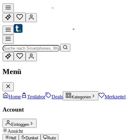
Menü
Home
Testlabor
Deals
Merkzettel
Kategorien
Account
Einloggen
Ansicht
Hell
Dunkel
Auto