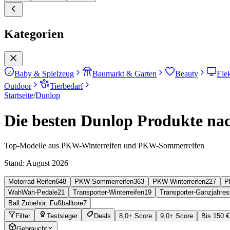
Kategorien
Baby & Spielzeug
Baumarkt & Garten
Beauty
Ele
Outdoor
Tierbedarf
Startseite
/
Dunlop
Die besten Dunlop Produkte nac
Top-Modelle aus PKW-Winterreifen und PKW-Sommerreifen
Stand:
August 2026
Motorrad-Reifen
648
PKW-Sommerreifen
363
PKW-Winterreifen
227
P
WahWah-Pedale
21
Transporter-Winterreifen
19
Transporter-Ganzjahres
Ball Zubehör: Fußballtore
7
Filter
Testsieger
Deals
8,0+ Score
9,0+ Score
Bis 150 €
Gebraucht