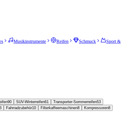
es
Musikinstrumente
Reifen
Schmuck
Sport &
ifen
90
SUV-Winterreifen
61
Transporter-Sommerreifen
53
3
Fahrradzubehör
10
Filterkaffeemaschinen
8
Kompressoren
8