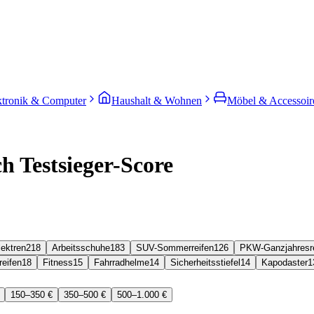
ktronik & Computer
Haushalt & Wohnen
Möbel & Accessoir
h Testsieger-Score
lektren
218
Arbeitsschuhe
183
SUV-Sommerreifen
126
PKW-Ganzjahresre
reifen
18
Fitness
15
Fahrradhelme
14
Sicherheitsstiefel
14
Kapodaster
1
150–350 €
350–500 €
500–1.000 €