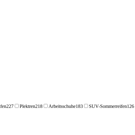
fen
227
Plektren
218
Arbeitsschuhe
183
SUV-Sommerreifen
126