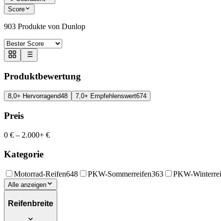
Score
903
Produkte von Dunlop
Produktbewertung
8,0+ Hervorragend
48
7,0+ Empfehlenswert
674
Preis
0 €
–
2.000+ €
Kategorie
Motorrad-Reifen
648
PKW-Sommerreifen
363
PKW-Winterrei
Alle anzeigen
Reifenbreite