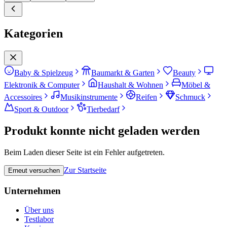
Kategorien
Baby & Spielzeug
Baumarkt & Garten
Beauty
Elektronik & Computer
Haushalt & Wohnen
Möbel &
Accessoires
Musikinstrumente
Reifen
Schmuck
Sport & Outdoor
Tierbedarf
Produkt konnte nicht geladen werden
Beim Laden dieser Seite ist ein Fehler aufgetreten.
Zur Startseite
Erneut versuchen
Unternehmen
Über uns
Testlabor