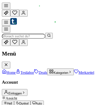
Menü
Home
Testlabor
Deals
Merkzettel
Kategorien
Account
Einloggen
Ansicht
Hell
Dunkel
Auto